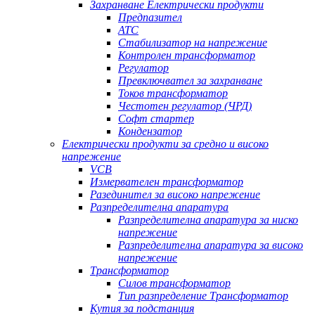
Захранване Електрически продукти
Предпазител
АТС
Стабилизатор на напрежение
Контролен трансформатор
Регулатор
Превключвател за захранване
Токов трансформатор
Честотен регулатор (ЧРД)
Софт стартер
Кондензатор
Електрически продукти за средно и високо
напрежение
VCB
Измервателен трансформатор
Разединител за високо напрежение
Разпределителна апаратура
Разпределителна апаратура за ниско
напрежение
Разпределителна апаратура за високо
напрежение
Трансформатор
Силов трансформатор
Тип разпределение Трансформатор
Кутия за подстанция