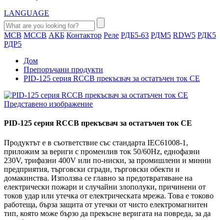
LANGUAGE
MCB
MCCB
АКБ
Контактор
Реле
РДБ5-63
РДМ5
RDW5
РДК5
РДР5
Дом
Препоръчани продукти
PID-125 серия RCCB прекъсвач за остатъчен ток CE
PID-125 серия RCCB прекъсвач за остатъчен ток CE
Продуктът е в съответствие със стандарта IEC61008-1,
приложим за вериги с променлив ток 50/60Hz, еднофазни
230V, трифазни 400V или по-ниски, за промишлени и минни
предприятия, търговски сгради, търговски обекти и
домакинства. Използва се главно за предотвратяване на
електрически пожари и случайни злополуки, причинени от
токов удар или утечка от електрическата мрежа. Това е токово
работеща, бърза защита от утечки от чисто електромагнитен
тип, която може бързо да прекъсне веригата на повреда, за да