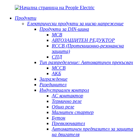
Продукти
Електрически продукти за ниско напрежение
Продукти за DIN-шина
MCB
АВТОЗАЩИТЕН РЕДУКТОР
RCCB (Протекционно-резонансна
защита)
СПД
Тип разпределение: Автоматичен прекъсвач
MCCB
АКБ
Заграждение
Разединител
Индустриален контрол
AC контактор
Термично реле
Общо реле
Магнитен стартер
Бутон
Превключвател
Автоматичен предпазител за защита
на двигателя