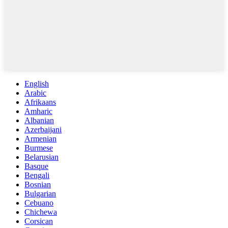
English
Arabic
Afrikaans
Amharic
Albanian
Azerbaijani
Armenian
Burmese
Belarusian
Basque
Bengali
Bosnian
Bulgarian
Cebuano
Chichewa
Corsican