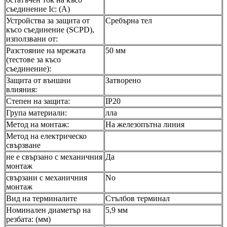
съединение Ic: (A)
Устройства за защита от
Сребърна тел
късо съединение (SCPD),
използвани от:
Разстояние на мрежата
50 мм
(тестове за късо
съединение):
Защита от външни
Затворено
влияния:
Степен на защита:
IP20
Група материали:
лла
Метод на монтаж:
На железопътна линия
Метод на електрическо
свързване
не е свързано с механичния
Да
монтаж
свързани с механичния
No
монтаж
Вид на терминалите
Стълбов терминал
Номинален диаметър на
5,9 мм
резбата: (мм)