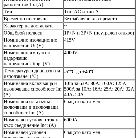
работен ток In: (A)
Тип
Тип AC и тип A
Временно поставяне
Без забавяне във времето
Характер на доставката
~
Общ брой полюси
1P+N и 3P+N (неутрален отляво)
Номинално изолационно
415V
напрежение Ui:(V)
Номинално импулсно
4000V
издържащо
напрежениеUimp: (V)
Температурен диапазон на
-5°℃ до +40℃
използване: (°C)
Номинална включваща и
10In за 63A: 80A: 100A: 125A
изключваща способност Im:
500A за 10A: 16A: 25A: 20A: 32A
(A)
40A: 50A
Номинална остатъчна
Същото като мен
включваща и изключваща
способност Im: (A)
Номинален условен ток на
6000А
късо съединение Inc: (A)
Номинален условен
Същото като мен
остатъчен ток на късо