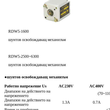
RDW5-1600
шунтов освобождаващ механизъм
RDW5-2500~6300
шунтов освобождаващ механизъм
●
шунтов освобождаващ механизъм
Работно напрежение Us
AC230V
AC400V
Диапазон на действието на
(70~11
напрежението
Диапазон на действието на
1.3А
0.7А
напрежението
Време за прибиране
≤