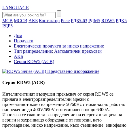
LANGUAGE
MCB
MCCB
АКБ
Контактор
Реле
РДБ5-63
РДМ5
RDW5
РДК5
РДР5
Дом
Продукти
Електрически продукти за ниско напрежение
Тип разпределение: Автоматичен прекъсвач
АКБ
Серия RDW5 (ACB)
Серия RDW5 (ACB)
Интелигентният въздушен прекъсвач от серия RDW5 се
прилага в електроразпределителни мрежи с
променливотоково напрежение 50/60Hz с номинално работно
напрежение до 400V/690V и номинален ток до 6300A.
Използва се главно за разпределение на енергия и защита на
вериги и захранващо оборудване от повреди, като
претоварване, ниско напрежение, късо съединение, еднофазно