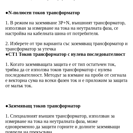
●
N-полюсен токов трансформатор
1. В режим на заземяване 3P+N, външният трансформатор,
използван за измерване на тока на неутралната фаза, се
настройва на кабелната шина от потребителя.
2. Изберете от три варианта със заземяващ трансформатор и
трансформатор за утечка
●
CT1 Токов трансформатор с нулева последователност
1. Когато заземяващата защита е от тип остатъчен ток,
трябва да се използва токов трансформатор с нулева
последователност. Методът за вземане на проби от сигнала
е векторна сума на всеки фазен ток и е приложим за защита
от малък ток.
●
Заземяващ токов трансформатор
1. Специалният външен трансформатор, използван за
измерване на тока на неутралната фаза, може
едновременно да защити горните и долните заземяващи
повреди на прекъсвача.