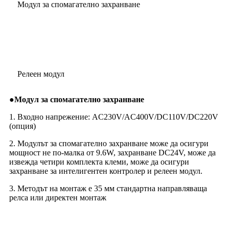
Модул за спомагателно захранване
Релеен модул
●
Модул за спомагателно захранване
1. Входно напрежение: AC230V/AC400V/DC110V/DC220V
(опция)
2. Модулът за спомагателно захранване може да осигури
мощност не по-малка от 9.6W, захранване DC24V, може да
извежда четири комплекта клеми, може да осигури
захранване за интелигентен контролер и релеен модул.
3. Методът на монтаж е 35 мм стандартна направляваща
релса или директен монтаж