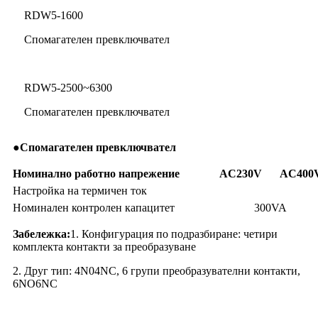
RDW5-1600
Спомагателен превключвател
RDW5-2500~6300
Спомагателен превключвател
●
Спомагателен превключвател
Номинално работно напрежение
AC230V
AC400
Настройка на термичен ток
Номинален контролен капацитет
300VA
Забележка:
1. Конфигурация по подразбиране: четири
комплекта контакти за преобразуване
2. Друг тип: 4N04NC, 6 групи преобразувателни контакти,
6NO6NC