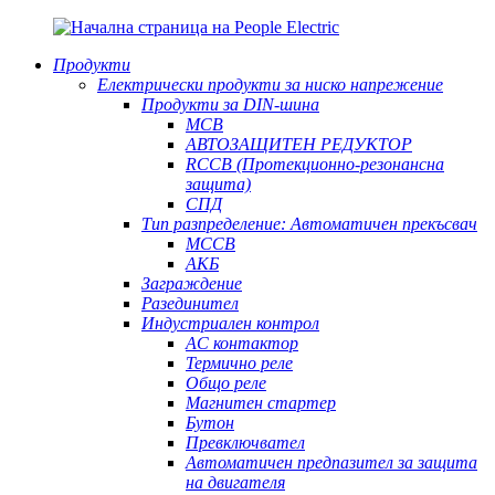
Продукти
Електрически продукти за ниско напрежение
Продукти за DIN-шина
MCB
АВТОЗАЩИТЕН РЕДУКТОР
RCCB (Протекционно-резонансна
защита)
СПД
Тип разпределение: Автоматичен прекъсвач
MCCB
АКБ
Заграждение
Разединител
Индустриален контрол
AC контактор
Термично реле
Общо реле
Магнитен стартер
Бутон
Превключвател
Автоматичен предпазител за защита
на двигателя