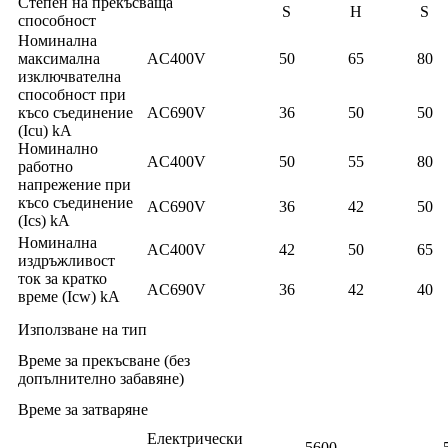
Степен на прекъсваща
S
H
S
способност
Номинална
максимална
AC400V
50
65
80
изключвателна
способност при
късо съединение
AC690V
36
50
50
(Icu) kA
Номинално
AC400V
50
55
80
работно
напрежение при
късо съединение
AC690V
36
42
50
(Ics) kA
Номинална
AC400V
42
50
65
издръжливост
ток за кратко
AC690V
36
42
40
време (Icw) kA
Използване на тип
Време за прекъсване (без
допълнително забавяне)
Време за затваряне
Електрически
5600