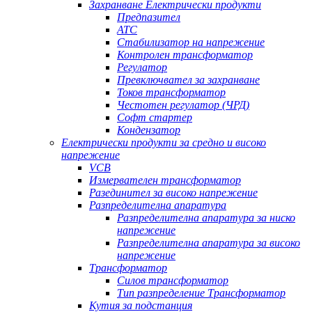
Захранване Електрически продукти
Предпазител
АТС
Стабилизатор на напрежение
Контролен трансформатор
Регулатор
Превключвател за захранване
Токов трансформатор
Честотен регулатор (ЧРД)
Софт стартер
Кондензатор
Електрически продукти за средно и високо
напрежение
VCB
Измервателен трансформатор
Разединител за високо напрежение
Разпределителна апаратура
Разпределителна апаратура за ниско
напрежение
Разпределителна апаратура за високо
напрежение
Трансформатор
Силов трансформатор
Тип разпределение Трансформатор
Кутия за подстанция