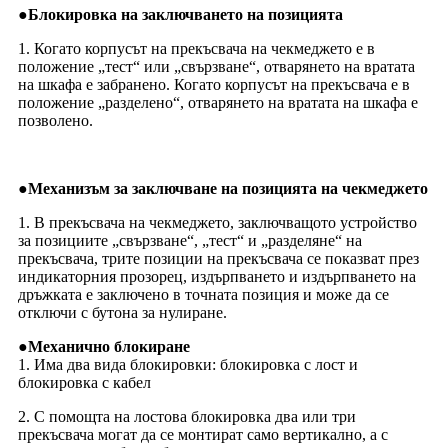
●
Блокировка на заключването на позицията
1. Когато корпусът на прекъсвача на чекмеджето е в
положение „тест“ или „свързване“, отварянето на вратата
на шкафа е забранено. Когато корпусът на прекъсвача е в
положение „разделено“, отварянето на вратата на шкафа е
позволено.
●
Механизъм за заключване на позицията на чекмеджето
1. В прекъсвача на чекмеджето, заключващото устройство
за позициите „свързване“, „тест“ и „разделяне“ на
прекъсвача, трите позиции на прекъсвача се показват през
индикаторния прозорец, издърпването и издърпването на
дръжката е заключено в точната позиция и може да се
отключи с бутона за нулиране.
●
Механично блокиране
1. Има два вида блокировки: блокировка с лост и
блокировка с кабел
2. С помощта на лостова блокировка два или три
прекъсвача могат да се монтират само вертикално, а с