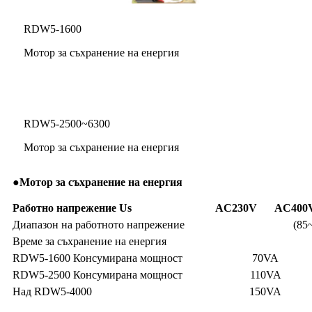
RDW5-1600
Мотор за съхранение на енергия
RDW5-2500~6300
Мотор за съхранение на енергия
●
Мотор за съхранение на енергия
Работно напрежение Us
AC230V
AC400
Диапазон на работното напрежение
(85
Време за съхранение на енергия
RDW5-1600 Консумирана мощност
70VA
RDW5-2500 Консумирана мощност
110VA
Над RDW5-4000
150VA