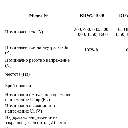
Модел №
RDW5-1600
RDW
200, 400, 630, 800,
630 
Номинален ток (A)
1000, 1250, 1600
1250, 
Номинален ток на неутралата ln
100% ln
10
(A)
Номинално работно напрежение
(V)
Честота (Hz)
Брой полюси
Номинално импулсно издържащо
напрежение Uimp (Kv)
Номинално изолационно
напрежение Ui (V)
Издържано напрежение на
захранващата честота (V) 1 мин