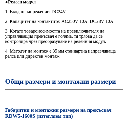
●
Релеен модул
1. Входно напрежение: DC24V
2. Капацитет на контактите: AC250V 10A; DC28V 10A
3. Когато товароносимостта на превключвателя на
управляващия прекъсвач е голяма, тя трябва да се
контролира чрез преобразуване на релейния модул.
4. Методът на монтаж е 35 мм стандартна направляваща
релса или директен монтаж
Общи размери и монтажни размери
Габаритни и монтажни размери на прекъсвач
RDW5-1600S (изтегляем тип)