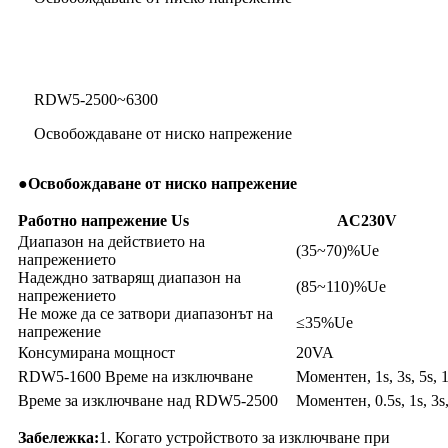
RDW5-2500~6300
Освобождаване от ниско напрежение
●
Освобождаване от ниско напрежение
Работно напрежение Us
AC230V
Диапазон на действието на
(35~70)%Ue
напрежението
Надеждно затварящ диапазон на
(85~110)%Ue
напрежението
Не може да се затвори диапазонът на
≤35%Ue
напрежение
Консумирана мощност
20VA
RDW5-1600 Време на изключване
Моментен, 1s, 3s, 5s, 1
Време за изключване над RDW5-2500
Моментен, 0.5s, 1s, 3s,
Забележка:
1. Когато устройството за изключване при