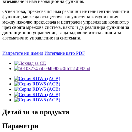
заземяване и има изолационна функция.
Освен това, прекъсвачът има различни интелигентни защитни
функции, може да осъществява двупосочна комуникация
между няколко прекъсвача и централен управляващ компютър
чрез своята мрежова система, както и да реализира функция за
дистанционно управление, за да задоволи изискванията за
автоматично управление на системата.
Изпратете ни имейл
Изтегляне като PDF
Детайли за продукта
Параметри