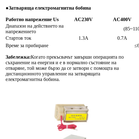
●
Затваряща електромагнитна бобина
Работно напрежение Us
AC230V
AC400V
Диапазон на действието на
(85~11
напрежението
Стартов ток
1.3А
0.7А
Време за прибиране
≤
Забележка:
Когато прекъсвачът завърши операцията по
съхранение на енергия и е в нормално състояние на
отваряне, той може бързо да се затвори с помощта на
дистанционното управление на затварящата
електромагнитна бобина.