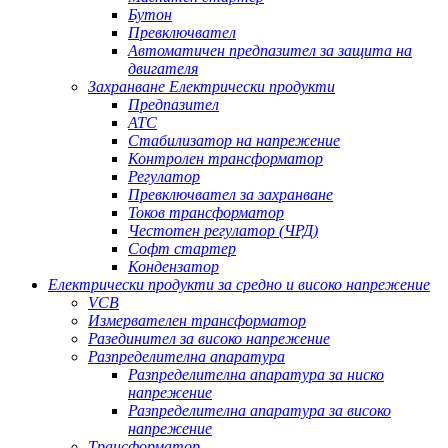
Бутон
Превключвател
Автоматичен предпазител за защита на
двигателя
Захранване Електрически продукти
Предпазител
АТС
Стабилизатор на напрежение
Контролен трансформатор
Регулатор
Превключвател за захранване
Токов трансформатор
Честотен регулатор (ЧРД)
Софт стартер
Кондензатор
Електрически продукти за средно и високо напрежение
VCB
Измервателен трансформатор
Разединител за високо напрежение
Разпределителна апаратура
Разпределителна апаратура за ниско
напрежение
Разпределителна апаратура за високо
напрежение
Трансформатор