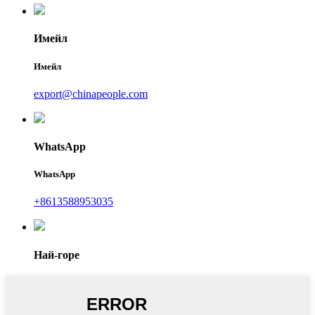
Имейл
Имейл
export@chinapeople.com
WhatsApp
WhatsApp
+8613588953035
Най-горе