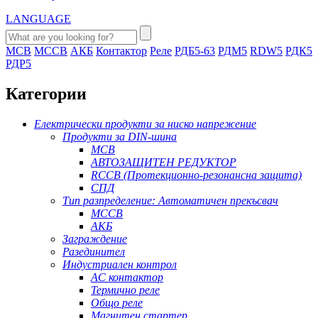
LANGUAGE
MCB
MCCB
АКБ
Контактор
Реле
РДБ5-63
РДМ5
RDW5
РДК5
РДР5
Категории
Електрически продукти за ниско напрежение
Продукти за DIN-шина
MCB
АВТОЗАЩИТЕН РЕДУКТОР
RCCB (Протекционно-резонансна защита)
СПД
Тип разпределение: Автоматичен прекъсвач
MCCB
АКБ
Заграждение
Разединител
Индустриален контрол
AC контактор
Термично реле
Общо реле
Магнитен стартер