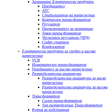
Захранване Електрически продукти
Предпазител
АТС
Стабилизатор на напрежение
Контролен трансформатор
Регулатор
Превключвател за захранване
Токов трансформатор
Честотен регулатор (ЧРД)
Софт стартер
Кондензатор
Електрически продукти за средно и високо
напрежение
VCB
Измервателен трансформатор
Разединител за високо напрежение
Разпределителна апаратура
Разпределителна апаратура за ниско
напрежение
Разпределителна апаратура за високо
напрежение
Трансформатор
Силов трансформатор
Тип разпределение Трансформатор
Кутия за подстанция