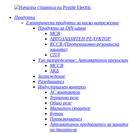
Продукти
Електрически продукти за ниско напрежение
Продукти за DIN-шина
MCB
АВТОЗАЩИТЕН РЕДУКТОР
RCCB (Протекционно-резонансна
защита)
СПД
Тип разпределение: Автоматичен прекъсвач
MCCB
АКБ
Заграждение
Разединител
Индустриален контрол
AC контактор
Термично реле
Общо реле
Магнитен стартер
Бутон
Превключвател
Автоматичен предпазител за защита
на двигателя