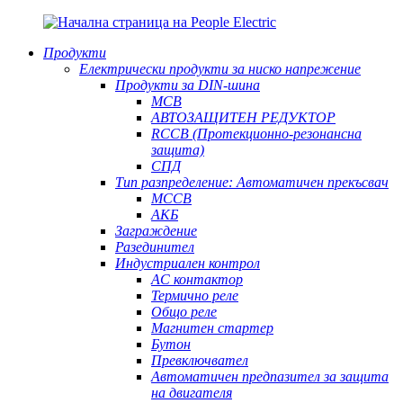
Продукти
Електрически продукти за ниско напрежение
Продукти за DIN-шина
MCB
АВТОЗАЩИТЕН РЕДУКТОР
RCCB (Протекционно-резонансна
защита)
СПД
Тип разпределение: Автоматичен прекъсвач
MCCB
АКБ
Заграждение
Разединител
Индустриален контрол
AC контактор
Термично реле
Общо реле
Магнитен стартер
Бутон
Превключвател
Автоматичен предпазител за защита
на двигателя