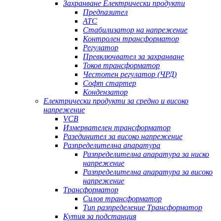
Захранване Електрически продукти
Предпазител
АТС
Стабилизатор на напрежение
Контролен трансформатор
Регулатор
Превключвател за захранване
Токов трансформатор
Честотен регулатор (ЧРД)
Софт стартер
Кондензатор
Електрически продукти за средно и високо
напрежение
VCB
Измервателен трансформатор
Разединител за високо напрежение
Разпределителна апаратура
Разпределителна апаратура за ниско
напрежение
Разпределителна апаратура за високо
напрежение
Трансформатор
Силов трансформатор
Тип разпределение Трансформатор
Кутия за подстанция