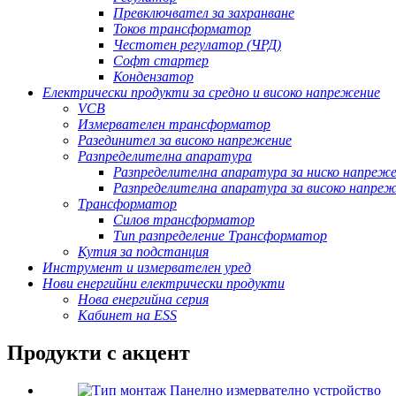
Превключвател за захранване
Токов трансформатор
Честотен регулатор (ЧРД)
Софт стартер
Кондензатор
Електрически продукти за средно и високо напрежение
VCB
Измервателен трансформатор
Разединител за високо напрежение
Разпределителна апаратура
Разпределителна апаратура за ниско напреж
Разпределителна апаратура за високо напре
Трансформатор
Силов трансформатор
Тип разпределение Трансформатор
Кутия за подстанция
Инструмент и измервателен уред
Нови енергийни електрически продукти
Нова енергийна серия
Кабинет на ESS
Продукти с акцент