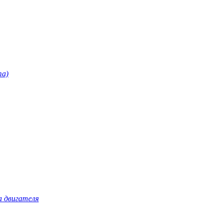
та)
а двигателя