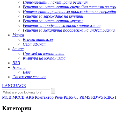
Интелигентни пакетирани решения
Решения за интелигентни енергийни системи за сгр
Интелигентни решения за производство в енергий
Решение за зареждане на купчини
Решения за интелигентни мрежи
Решения за продукти за високо напрежение
Решения за механична поддръжка на индустриални
Услуга
Всички каталози
Сертификат
За нас
Преглед на компанията
Култура на компанията
ЧЗВ
Новини
Блог
Свържете се с нас
LANGUAGE
MCB
MCCB
АКБ
Контактор
Реле
РДБ5-63
РДМ5
RDW5
РДК5
Категории