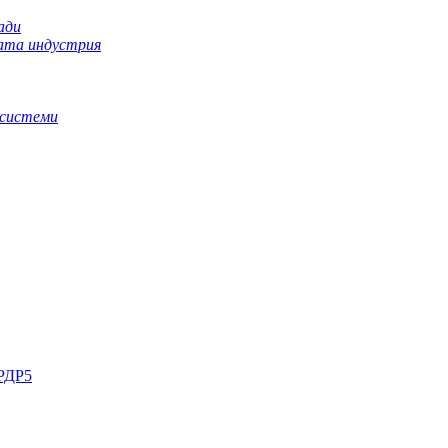
ади
ната индустрия
 системи
РДР5