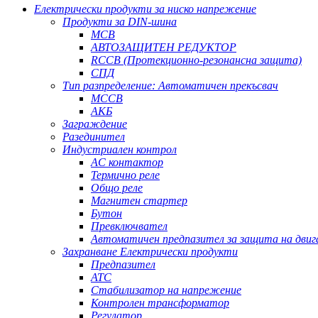
Електрически продукти за ниско напрежение
Продукти за DIN-шина
MCB
АВТОЗАЩИТЕН РЕДУКТОР
RCCB (Протекционно-резонансна защита)
СПД
Тип разпределение: Автоматичен прекъсвач
MCCB
АКБ
Заграждение
Разединител
Индустриален контрол
AC контактор
Термично реле
Общо реле
Магнитен стартер
Бутон
Превключвател
Автоматичен предпазител за защита на двиг
Захранване Електрически продукти
Предпазител
АТС
Стабилизатор на напрежение
Контролен трансформатор
Регулатор