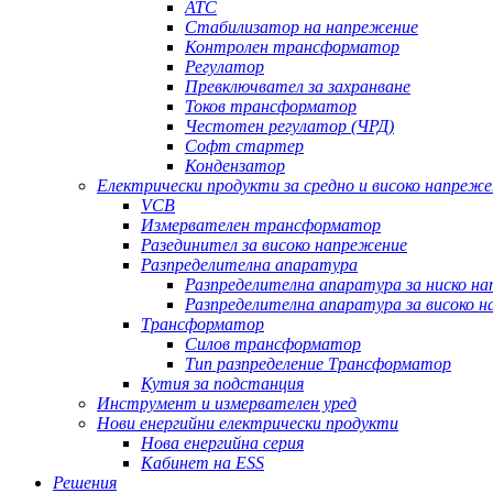
АТС
Стабилизатор на напрежение
Контролен трансформатор
Регулатор
Превключвател за захранване
Токов трансформатор
Честотен регулатор (ЧРД)
Софт стартер
Кондензатор
Електрически продукти за средно и високо напреже
VCB
Измервателен трансформатор
Разединител за високо напрежение
Разпределителна апаратура
Разпределителна апаратура за ниско н
Разпределителна апаратура за високо 
Трансформатор
Силов трансформатор
Тип разпределение Трансформатор
Кутия за подстанция
Инструмент и измервателен уред
Нови енергийни електрически продукти
Нова енергийна серия
Кабинет на ESS
Решения