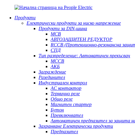
Продукти
Електрически продукти за ниско напрежение
Продукти за DIN-шина
MCB
АВТОЗАЩИТЕН РЕДУКТОР
RCCB (Протекционно-резонансна защи
СПД
Тип разпределение: Автоматичен прекъсвач
MCCB
АКБ
Заграждение
Разединител
Индустриален контрол
AC контактор
Термично реле
Общо реле
Магнитен стартер
Бутон
Превключвател
Автоматичен предпазител за защита н
Захранване Електрически продукти
Предпазител