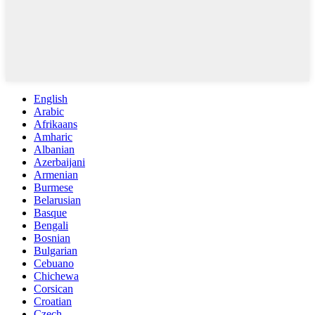
English
Arabic
Afrikaans
Amharic
Albanian
Azerbaijani
Armenian
Burmese
Belarusian
Basque
Bengali
Bosnian
Bulgarian
Cebuano
Chichewa
Corsican
Croatian
Czech