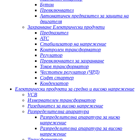
Бутон
Превключвател
Автоматичен предпазител за защита на
двигателя
Захранване Електрически продукти
Предпазител
АТС
Стабилизатор на напрежение
Контролен трансформатор
Регулатор
Превключвател за захранване
Токов трансформатор
Честотен регулатор (ЧРД)
Софт стартер
Кондензатор
Електрически продукти за средно и високо напрежение
VCB
Измервателен трансформатор
Разединител за високо напрежение
Разпределителна апаратура
Разпределителна апаратура за ниско
напрежение
Разпределителна апаратура за високо
напрежение
Трансформатор