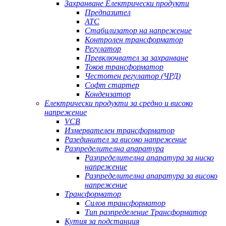
Захранване Електрически продукти
Предпазител
АТС
Стабилизатор на напрежение
Контролен трансформатор
Регулатор
Превключвател за захранване
Токов трансформатор
Честотен регулатор (ЧРД)
Софт стартер
Кондензатор
Електрически продукти за средно и високо
напрежение
VCB
Измервателен трансформатор
Разединител за високо напрежение
Разпределителна апаратура
Разпределителна апаратура за ниско
напрежение
Разпределителна апаратура за високо
напрежение
Трансформатор
Силов трансформатор
Тип разпределение Трансформатор
Кутия за подстанция