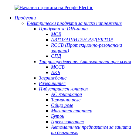
Продукти
Електрически продукти за ниско напрежение
Продукти за DIN-шина
MCB
АВТОЗАЩИТЕН РЕДУКТОР
RCCB (Протекционно-резонансна
защита)
СПД
Тип разпределение: Автоматичен прекъсвач
MCCB
АКБ
Заграждение
Разединител
Индустриален контрол
AC контактор
Термично реле
Общо реле
Магнитен стартер
Бутон
Превключвател
Автоматичен предпазител за защита
на двигателя