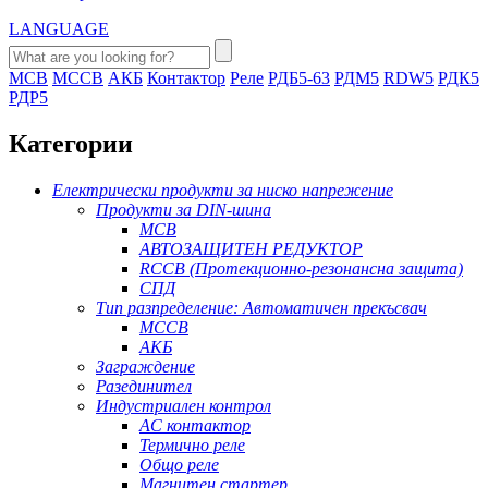
LANGUAGE
MCB
MCCB
АКБ
Контактор
Реле
РДБ5-63
РДМ5
RDW5
РДК5
РДР5
Категории
Електрически продукти за ниско напрежение
Продукти за DIN-шина
MCB
АВТОЗАЩИТЕН РЕДУКТОР
RCCB (Протекционно-резонансна защита)
СПД
Тип разпределение: Автоматичен прекъсвач
MCCB
АКБ
Заграждение
Разединител
Индустриален контрол
AC контактор
Термично реле
Общо реле
Магнитен стартер