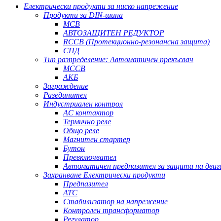
Електрически продукти за ниско напрежение
Продукти за DIN-шина
MCB
АВТОЗАЩИТЕН РЕДУКТОР
RCCB (Протекционно-резонансна защита)
СПД
Тип разпределение: Автоматичен прекъсвач
MCCB
АКБ
Заграждение
Разединител
Индустриален контрол
AC контактор
Термично реле
Общо реле
Магнитен стартер
Бутон
Превключвател
Автоматичен предпазител за защита на двиг
Захранване Електрически продукти
Предпазител
АТС
Стабилизатор на напрежение
Контролен трансформатор
Регулатор