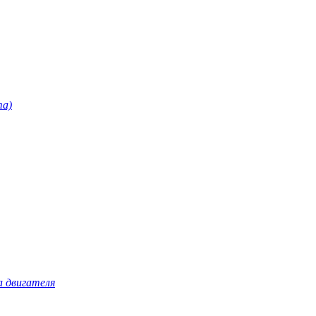
та)
а двигателя