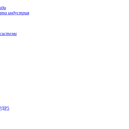
ади
ната индустрия
 системи
РДР5