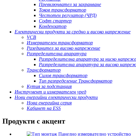
Превключвател за захранване
Токов трансформатор
Честотен регулатор (ЧРД)
Софт стартер
Кондензатор
Електрически продукти за средно и високо напрежение
VCB
Измервателен трансформатор
Разединител за високо напрежение
Разпределителна апаратура
Разпределителна апаратура за ниско напреж
Разпределителна апаратура за високо напре
Трансформатор
Силов трансформатор
Тип разпределение Трансформатор
Кутия за подстанция
Инструмент и измервателен уред
Нови енергийни електрически продукти
Нова енергийна серия
Кабинет на ESS
Продукти с акцент