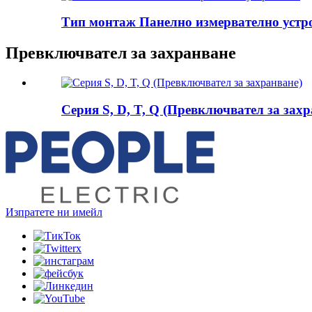
Тип монтаж Панелно измервателно устр
Превключвател за захранване
Серия S, D, T, Q (Превключвател за захр
Изпратете ни имейл