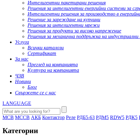
Интелигентни пакетирани решения
Решения за интелигентни енергийни системи за сгр
Интелигентни решения за производство в енергий
Решение за зареждане на купчини
Решения за интелигентни мрежи
Решения за продукти за високо напрежение
Решения за механична поддръжка на индустриални
Услуга
Всички каталози
Сертификат
За нас
Преглед на компанията
Култура на компанията
ЧЗВ
Новини
Блог
Свържете се с нас
LANGUAGE
MCB
MCCB
АКБ
Контактор
Реле
РДБ5-63
РДМ5
RDW5
РДК5
Категории