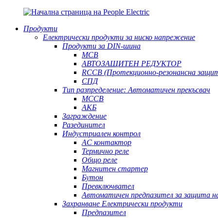
Продукти
Електрически продукти за ниско напрежение
Продукти за DIN-шина
MCB
АВТОЗАЩИТЕН РЕДУКТОР
RCCB (Протекционно-резонансна защи
СПД
Тип разпределение: Автоматичен прекъсвач
MCCB
АКБ
Заграждение
Разединител
Индустриален контрол
AC контактор
Термично реле
Общо реле
Магнитен стартер
Бутон
Превключвател
Автоматичен предпазител за защита н
Захранване Електрически продукти
Предпазител