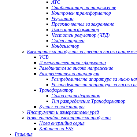
АТС
Стабилизатор на напрежение
Контролен трансформатор
Регулатор
Превключвател за захранване
Токов трансформатор
Честотен регулатор (ЧРД)
Софт стартер
Кондензатор
Електрически продукти за средно и високо напреже
VCB
Измервателен трансформатор
Разединител за високо напрежение
Разпределителна апаратура
Разпределителна апаратура за ниско н
Разпределителна апаратура за високо 
Трансформатор
Силов трансформатор
Тип разпределение Трансформатор
Кутия за подстанция
Инструмент и измервателен уред
Нови енергийни електрически продукти
Нова енергийна серия
Кабинет на ESS
Решения