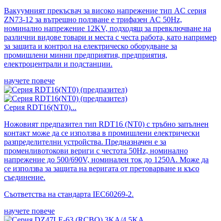
Вакуумният прекъсвач за високо напрежение тип AC серия
ZN73-12 за вътрешно ползване е трифазен AC 50Hz,
номинално напрежение 12KV, подходящ за превключване на
различни видове товари и места с честа работа, като например
за защита и контрол на електрическо оборудване за
промишлени минни предприятия, предприятия,
електроцентрали и подстанции.
научете повече
Серия RDT16(NT0)...
Ножовият предпазител тип RDT16 (NT0) с тръбно запълнен
контакт може да се използва в промишлени електрически
разпределителни устройства. Предназначен е за
променливотокови вериги с честота 50Hz, номинално
напрежение до 500/690V, номинален ток до 1250A. Може да
се използва за защита на веригата от претоварване и късо
съединение.
Съответства на стандарта IEC60269-2.
научете повече