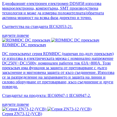
Еднофазният електронен електромер DDS858 използва
микроелектронна, компютърна, SMT производствена
технология и може да измерва положителната/обратната
активна мощност на всяка фаза директно и точно.
Съответства на стандарта IEC62053-21.
научете повече
RDM8DC ​​DC прекъсвач
DC прекъсвачът серия RDM8DC ​​(наричан по-долу прекъсвач)
се използва в електрическата мрежа с номинално напрежение
DC250V~DC1500v, номинален работен ток 63A~800A. Този
прекъсвач има функция за защита от претоварване с дълго
закъснение и мигновена защита от късо съединение. Използва
се за разпределение на захранването и защита на линии и
силово оборудване от претоварване, късо съединение и други
повреди.
Стандартът на продукта: IEC60947-1 IEC60947-2.
научете повече
Серия ZN73-12 (VCB)