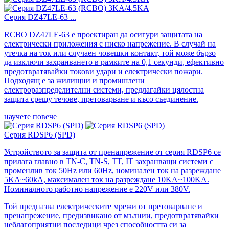
Серия DZ47LE-63 ...
RCBO DZ47LE-63 е проектиран да осигури защитата на
електрически приложения с ниско напрежение. В случай на
утечка на ток или случаен човешки контакт, той може бързо
да изключи захранването в рамките на 0,1 секунди, ефективно
предотвратявайки токови удари и електрически пожари.
Подходящ е за жилищни и промишлени
електроразпределителни системи, предлагайки цялостна
защита срещу течове, претоварване и късо съединение.
научете повече
Серия RDSP6 (SPD)
Устройството за защита от пренапрежение от серия RDSP6 се
прилага главно в TN-C, TN-S, TT, IT захранващи системи с
променлив ток 50Hz или 60Hz, номинален ток на разреждане
5KA~60kA, максимален ток на разреждане 10KA~100KA.
Номиналното работно напрежение е 220V или 380V.
Той предпазва електрическите мрежи от претоварване и
пренапрежение, предизвикано от мълнии, предотвратявайки
неблагоприятни последици чрез способността си за