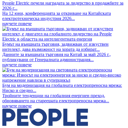
People Electric печели наградата за лидерство в продажбите за
2026 г...
На 12 юни, конференцията за откриване на Китайската
електротехническа индустрия 2026...
научете повече
Бумът на външната търговия, задвижван от изкуствен
интелект, дава възможност на хората да избират...
Данните за външната търговия на Китай за май 2026 г.,
публикувани от Генералната администрация...
научете повече
Бум на модернизация на глобалната електропреносна мрежа:
Ниско и средно...
Тройните тенденции на глобалния енергиен преход,
обновяването на стареещата електропреносна мрежа...
научете повече