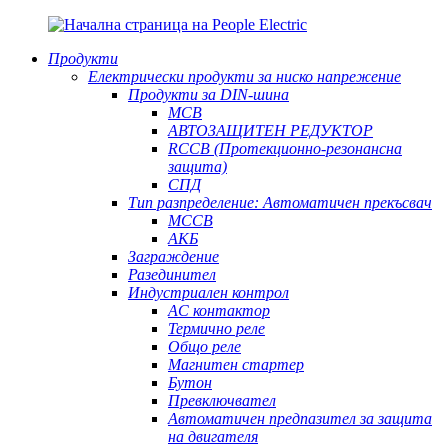
Продукти
Електрически продукти за ниско напрежение
Продукти за DIN-шина
MCB
АВТОЗАЩИТЕН РЕДУКТОР
RCCB (Протекционно-резонансна
защита)
СПД
Тип разпределение: Автоматичен прекъсвач
MCCB
АКБ
Заграждение
Разединител
Индустриален контрол
AC контактор
Термично реле
Общо реле
Магнитен стартер
Бутон
Превключвател
Автоматичен предпазител за защита
на двигателя