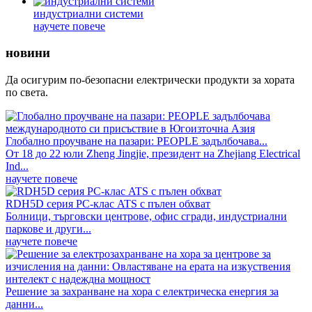
индустриални системи
научете повече
новини
Да осигурим по-безопасни електрически продукти за хората
по света.
Глобално проучване на пазари: PEOPLE задълбочава...
От 18 до 22 юли Zheng Jingjie, президент на Zhejiang Electrical
Ind...
научете повече
RDH5D серия PC-клас ATS с пълен обхват
Болници, търговски центрове, офис сгради, индустриални
паркове и други...
научете повече
Решение за захранване на хора с електрическа енергия за
данни...