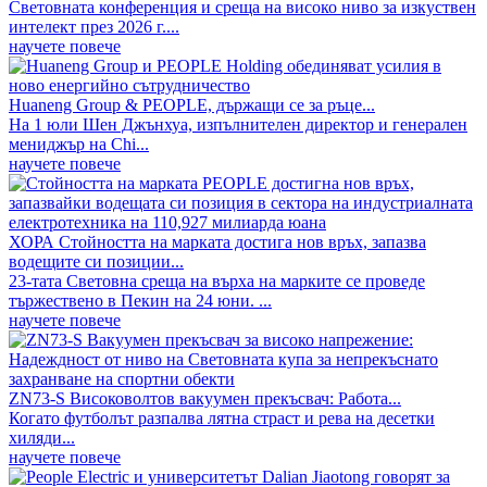
Световната конференция и среща на високо ниво за изкуствен
интелект през 2026 г....
научете повече
Huaneng Group & PEOPLE, държащи се за ръце...
На 1 юли Шен Джънхуа, изпълнителен директор и генерален
мениджър на Chi...
научете повече
ХОРА Стойността на марката достига нов връх, запазва
водещите си позиции...
23-тата Световна среща на върха на марките се проведе
тържествено в Пекин на 24 юни. ...
научете повече
ZN73-S Високоволтов вакуумен прекъсвач: Работа...
Когато футболът разпалва лятна страст и рева на десетки
хиляди...
научете повече