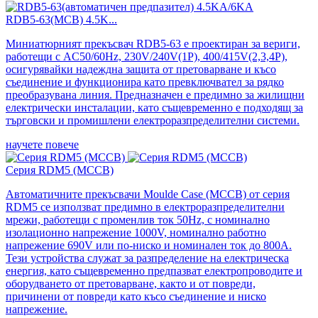
RDB5-63(MCB) 4.5K...
Миниатюрният прекъсвач RDB5-63 е проектиран за вериги,
работещи с AC50/60Hz, 230V/240V(1P), 400/415V(2,3,4P),
осигурявайки надеждна защита от претоварване и късо
съединение и функционира като превключвател за рядко
преобразувана линия. Предназначен е предимно за жилищни
електрически инсталации, като същевременно е подходящ за
търговски и промишлени електроразпределителни системи.
научете повече
Серия RDM5 (MCCB)
Автоматичните прекъсвачи Moulde Case (MCCB) от серия
RDM5 се използват предимно в електроразпределителни
мрежи, работещи с променлив ток 50Hz, с номинално
изолационно напрежение 1000V, номинално работно
напрежение 690V или по-ниско и номинален ток до 800A.
Тези устройства служат за разпределение на електрическа
енергия, като същевременно предпазват електропроводите и
оборудването от претоварване, както и от повреди,
причинени от повреди като късо съединение и ниско
напрежение.