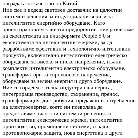
наградата за качество на Китай.
Ние сме и водещ световен доставчик на цялостни
системни решения за индустриални вериги за
интелигентно енергийно оборудване. Като
ориентирано към клиента предприятие, ние разчитаме
на екосистемата на платформата People 5.0 и
екосистемата на интелигентните мрежи, за да
разработваме ефективни и технологично интензивни
продукти, включително интелигентно електрическо
оборудване за високо и ниско напрежение, пълни
комплекти интелигентно електрическо оборудване,
трансформатори за свръхвисоко напрежение,
оборудване за зелена енергия и друго оборудване.
Ние се гордеем с пълна индустриална верига,
интегрираща производство, съхранение, пренос,
трансформация, дистрибуция, продажби и потребление
на електроенергия, което ни позволява да
предоставяме цялостни системни решения за
интелигентни електрически мрежи, интелигентно
производство, промишлени системи, сгради,
противопожарна защита, нова енергетика и други