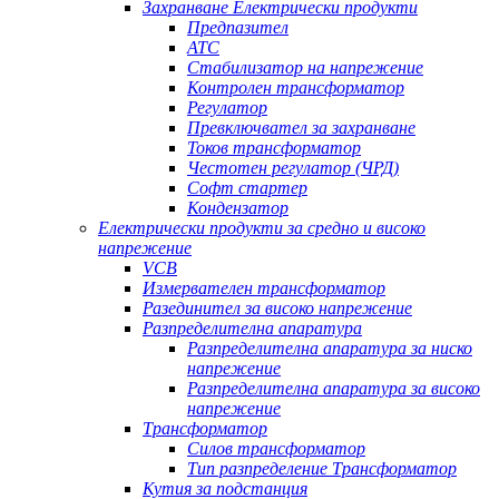
Захранване Електрически продукти
Предпазител
АТС
Стабилизатор на напрежение
Контролен трансформатор
Регулатор
Превключвател за захранване
Токов трансформатор
Честотен регулатор (ЧРД)
Софт стартер
Кондензатор
Електрически продукти за средно и високо
напрежение
VCB
Измервателен трансформатор
Разединител за високо напрежение
Разпределителна апаратура
Разпределителна апаратура за ниско
напрежение
Разпределителна апаратура за високо
напрежение
Трансформатор
Силов трансформатор
Тип разпределение Трансформатор
Кутия за подстанция