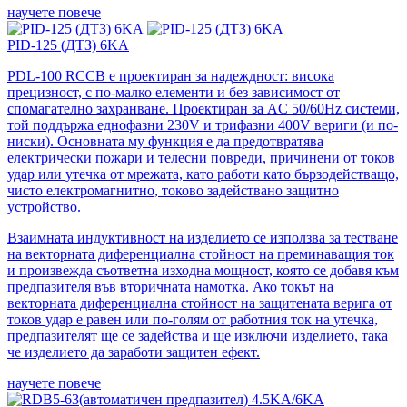
научете повече
PID-125 (ДТЗ) 6KA
PDL-100 RCCB е проектиран за надеждност: висока
прецизност, с по-малко елементи и без зависимост от
спомагателно захранване. Проектиран за AC 50/60Hz системи,
той поддържа еднофазни 230V и трифазни 400V вериги (и по-
ниски). Основната му функция е да предотвратява
електрически пожари и телесни повреди, причинени от токов
удар или утечка от мрежата, като работи като бързодействащо,
чисто електромагнитно, токово задействано защитно
устройство.
Взаимната индуктивност на изделието се използва за тестване
на векторната диференциална стойност на преминаващия ток
и произвежда съответна изходна мощност, която се добавя към
предпазителя във вторичната намотка. Ако токът на
векторната диференциална стойност на защитената верига от
токов удар е равен или по-голям от работния ток на утечка,
предпазителят ще се задейства и ще изключи изделието, така
че изделието да заработи защитен ефект.
научете повече