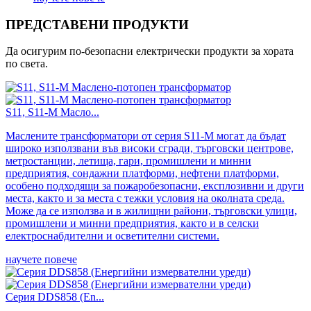
ПРЕДСТАВЕНИ ПРОДУКТИ
Да осигурим по-безопасни електрически продукти за хората
по света.
S11, S11-M Масло...
Маслените трансформатори от серия S11-M могат да бъдат
широко използвани във високи сгради, търговски центрове,
метростанции, летища, гари, промишлени и минни
предприятия, сондажни платформи, нефтени платформи,
особено подходящи за пожаробезопасни, експлозивни и други
места, както и за места с тежки условия на околната среда.
Може да се използва и в жилищни райони, търговски улици,
промишлени и минни предприятия, както и в селски
електроснабдителни и осветителни системи.
научете повече
Серия DDS858 (En...