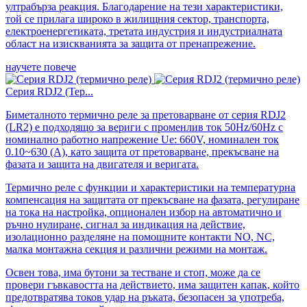
ултрабърза реакция. Благодарение на тези характеристики,
той се прилага широко в жилищния сектор, транспорта,
електроенергетиката, третата индустрия и индустриалната
област на изискванията за защита от пренапрежение.
научете повече
Серия RDJ2 (Тер...
Биметалното термично реле за претоварване от серия RDJ2
(LR2) е подходящо за вериги с променлив ток 50Hz/60Hz с
номинално работно напрежение Ue: 660V, номинален ток
0.10~630 (A), като защита от претоварване, прекъсване на
фазата и защита на двигателя и веригата.
Термично реле с функции и характеристики на температурна
компенсация на защитата от прекъсване на фазата, регулиране
на тока на настройка, опционален избор на автоматично и
ръчно нулиране, сигнал за индикация на действие,
изолационно разделяне на помощните контакти NO, NC,
малка монтажна секция и различни режими на монтаж.
Освен това, има бутони за тестване и стоп, може да се
провери гъвкавостта на действието, има защитен капак, който
предотвратява токов удар на ръката, безопасен за употреба,