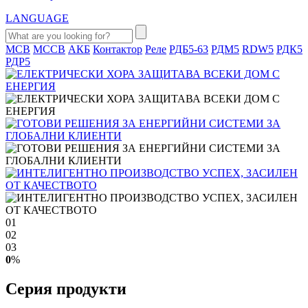
LANGUAGE
MCB
MCCB
АКБ
Контактор
Реле
РДБ5-63
РДМ5
RDW5
РДК5
РДР5
01
02
03
0
%
Серия продукти