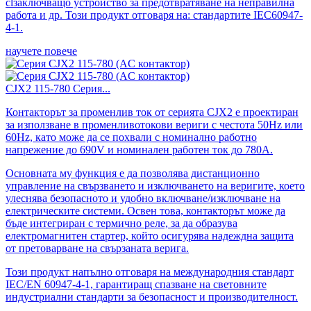
с
l
заключващо устройство за предотвратяване на неправилна
работа и др. Този продукт отговаря на: стандартите IEC60947-
4-1.
научете повече
CJX2 115-780 Серия...
Контакторът за променлив ток от серията CJX2 е проектиран
за използване в променливотокови вериги с честота 50Hz или
60Hz, като може да се похвали с номинално работно
напрежение до 690V и номинален работен ток до 780A.
Основната му функция е да позволява дистанционно
управление на свързването и изключването на веригите, което
улеснява безопасното и удобно включване/изключване на
електрическите системи. Освен това, контакторът може да
бъде интегриран с термично реле, за да образува
електромагнитен стартер, който осигурява надеждна защита
от претоварване на свързаната верига.
Този продукт напълно отговаря на международния стандарт
IEC/EN 60947-4-1, гарантиращ спазване на световните
индустриални стандарти за безопасност и производителност.