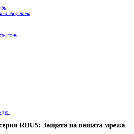
ади
ната индустрия
 системи
РДР5
 серия RDU5: Защита на вашата мрежа