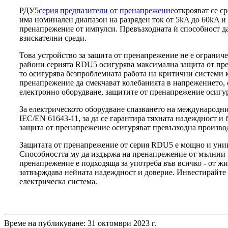
РДУ5
серия предпазители от пренапрежение
открояват се с
има номинален диапазон на разряден ток от 5kA до 60kA и
пренапрежение от импулси. Превъзходната ѝ способност да
взискателни среди.
Това устройство за защита от пренапрежение не е огранич
райони серията RDU5 осигурява максимална защита от пре
то осигурява безпроблемната работа на критични системи 
пренапрежение да смекчават колебанията в напрежението, 
електронно оборудване, защитите от пренапрежение осигур
За електрическото оборудване спазването на международни
IEC/EN 61643-11, за да се гарантира тяхната надеждност и 
защита от пренапрежение осигуряват превъзходна производ
Защитата от пренапрежение от серия RDU5 е мощно и унив
Способността му да издържа на пренапрежение от мълнии и
пренапрежение е подходяща за употреба във всичко - от 
затвърждава нейната надеждност и доверие. Инвестирайте 
електрическа система.
Време на публикуване: 31 октомври 2023 г.