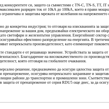
ред конкурентите си, защото са съвместими с TN-C, TN-S, TT, I
 максимален разряден ток от 10kA до 100kA, което я прави мощ
 ограничава и защитава мрежата от колебания на напрежението 
ено до конкретна индустрия; то отговаря на изискванията за за
напрежение за вашия дом, предпазвайки електрическото ви обор
като светофари и железопътни управления. Енергийният сектор с
осигурявайки ефективно разпределение на енергията. В третичн
яват непрекъсната производителност, като елиминират пиковете
те стандарти е от решаващо значение. Устройствата за защита о
безопасност. Благодарение на висококачественото си производство
ителност, която отговаря на глобалните очаквания.
ерсално решение, предназначено да осигури цялостна защита от
 пренапрежение, осигурява непрекъснато захранване и защитава
жилищни райони до транспортни и промишлени зони. Съответств
в защита от пренапрежение от серия RDU5 още днес, за да осигу