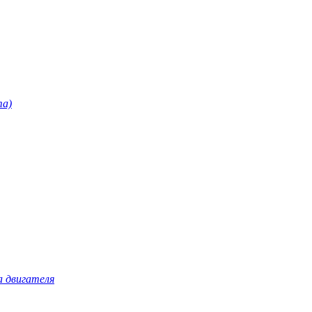
та)
а двигателя