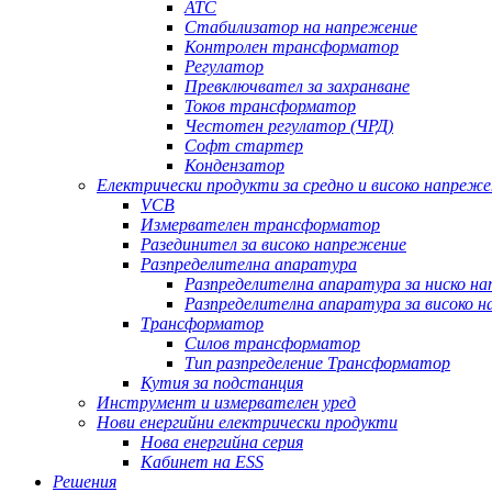
АТС
Стабилизатор на напрежение
Контролен трансформатор
Регулатор
Превключвател за захранване
Токов трансформатор
Честотен регулатор (ЧРД)
Софт стартер
Кондензатор
Електрически продукти за средно и високо напреже
VCB
Измервателен трансформатор
Разединител за високо напрежение
Разпределителна апаратура
Разпределителна апаратура за ниско н
Разпределителна апаратура за високо 
Трансформатор
Силов трансформатор
Тип разпределение Трансформатор
Кутия за подстанция
Инструмент и измервателен уред
Нови енергийни електрически продукти
Нова енергийна серия
Кабинет на ESS
Решения