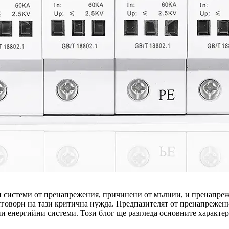
ки системи от пренапрежения, причинени от мълнии, и пренапре
тговори на тази критична нужда. Предпазителят от пренапрежен
ни енергийни системи. Този блог ще разгледа основните характ