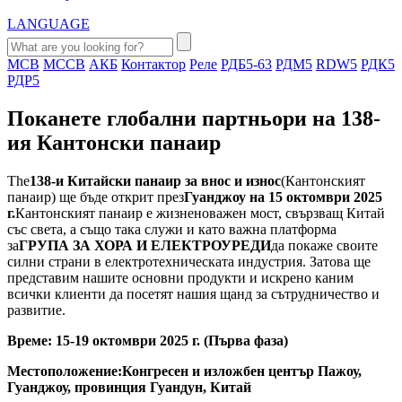
LANGUAGE
MCB
MCCB
АКБ
Контактор
Реле
РДБ5-63
РДМ5
RDW5
РДК5
РДР5
Поканете глобални партньори на 138-
ия Кантонски панаир
The
138-и Китайски панаир за внос и износ
(Кантонският
панаир) ще бъде открит през
Гуанджоу на 15 октомври 2025
г.
Кантонският панаир е жизненоважен мост, свързващ Китай
със света, а също така служи и като важна платформа
за
ГРУПА ЗА ХОРА И ЕЛЕКТРОУРЕДИ
да покаже своите
силни страни в електротехническата индустрия. Затова ще
представим нашите основни продукти и искрено каним
всички клиенти да посетят нашия щанд за сътрудничество и
развитие.
Време: 15-19 октомври 2025 г. (Първа фаза)
Местоположение:
Конгресен и изложбен център Пажоу,
Гуанджоу, провинция Гуандун, Китай