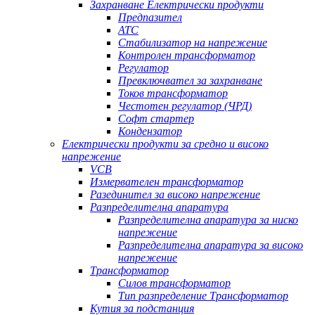
Захранване Електрически продукти
Предпазител
АТС
Стабилизатор на напрежение
Контролен трансформатор
Регулатор
Превключвател за захранване
Токов трансформатор
Честотен регулатор (ЧРД)
Софт стартер
Кондензатор
Електрически продукти за средно и високо
напрежение
VCB
Измервателен трансформатор
Разединител за високо напрежение
Разпределителна апаратура
Разпределителна апаратура за ниско
напрежение
Разпределителна апаратура за високо
напрежение
Трансформатор
Силов трансформатор
Тип разпределение Трансформатор
Кутия за подстанция