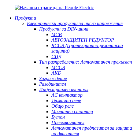
Продукти
Електрически продукти за ниско напрежение
Продукти за DIN-шина
MCB
АВТОЗАЩИТЕН РЕДУКТОР
RCCB (Протекционно-резонансна
защита)
СПД
Тип разпределение: Автоматичен прекъсвач
MCCB
АКБ
Заграждение
Разединител
Индустриален контрол
AC контактор
Термично реле
Общо реле
Магнитен стартер
Бутон
Превключвател
Автоматичен предпазител за защита
на двигателя