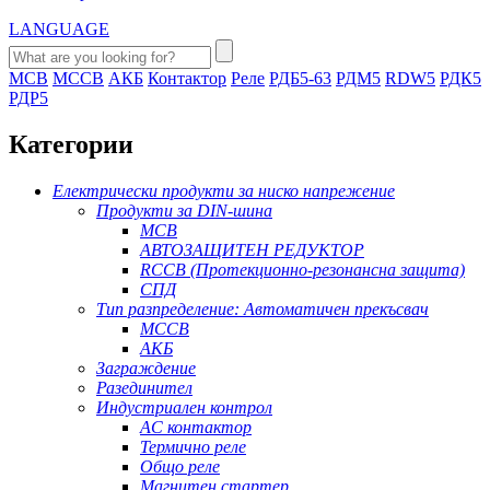
LANGUAGE
MCB
MCCB
АКБ
Контактор
Реле
РДБ5-63
РДМ5
RDW5
РДК5
РДР5
Категории
Електрически продукти за ниско напрежение
Продукти за DIN-шина
MCB
АВТОЗАЩИТЕН РЕДУКТОР
RCCB (Протекционно-резонансна защита)
СПД
Тип разпределение: Автоматичен прекъсвач
MCCB
АКБ
Заграждение
Разединител
Индустриален контрол
AC контактор
Термично реле
Общо реле
Магнитен стартер