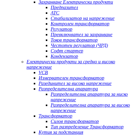
Захранване Електрически продукти
Предпазител
АТС
Стабилизатор на напрежение
Контролен трансформатор
Регулатор
Превключвател за захранване
Токов трансформатор
Честотен регулатор (ЧРД)
Софт стартер
Кондензатор
Електрически продукти за средно и високо
напрежение
VCB
Измервателен трансформатор
Разединител за високо напрежение
Разпределителна апаратура
Разпределителна апаратура за ниско
напрежение
Разпределителна апаратура за високо
напрежение
Трансформатор
Силов трансформатор
Тип разпределение Трансформатор
Кутия за подстанция