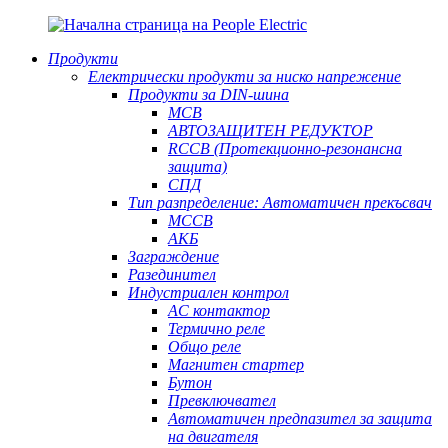
Продукти
Електрически продукти за ниско напрежение
Продукти за DIN-шина
MCB
АВТОЗАЩИТЕН РЕДУКТОР
RCCB (Протекционно-резонансна
защита)
СПД
Тип разпределение: Автоматичен прекъсвач
MCCB
АКБ
Заграждение
Разединител
Индустриален контрол
AC контактор
Термично реле
Общо реле
Магнитен стартер
Бутон
Превключвател
Автоматичен предпазител за защита
на двигателя